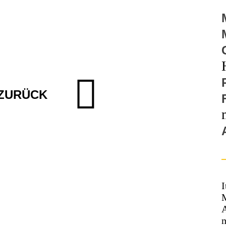
ZURÜCK
I
M
m