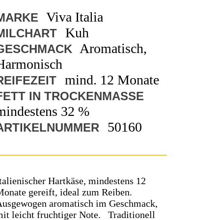
Viva Italia
MARKE
Kuh
MILCHART
Aromatisch,
GESCHMACK
Harmonisch
mind. 12 Monate
REIFEZEIT
FETT IN TROCKENMASSE
mindestens 32 %
50160
ARTIKELNUMMER
talienischer Hartkäse, mindestens 12
onate gereift, ideal zum Reiben.
Ausgewogen aromatisch im Geschmack,
it leicht fruchtiger Note. Traditionell